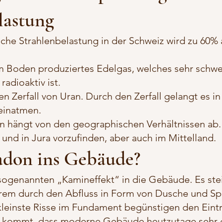
lastung
liche Strahlenbelastung in der Schweiz wird zu 60% 
 im Boden produziertes Edelg
as, welches sehr schwe
adioaktiv ist.
 Zerfall von Uran. Durch den Zerfall gelangt es in 
einatmen.
hängt von den geographischen Verhältnissen ab. 
und in Jura vorzufinden, aber auch im Mittelland.
adon ins Gebäude?
ogenannten „Kamineffekt“ in die Gebäude. Es ste
rem durch den Abfluss in Form von Dusche und Sp
leinste Risse im Fundament begünstigen den Eintr
 kommt, dass moderne Gebäude heutzutage sehr gu