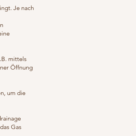
ingt. Je nach
en
eine
B. mittels
iner Öffnung
en, um die
drainage
 das Gas