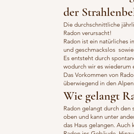
der Strahlenbe
Die durchschnittliche jähr
Radon verursacht!
Radon ist ein natürliches
und geschmackslos sowie r
Es entsteht durch spontanen
wodurch wir es wiederum 
Das Vorkommen von Radon 
überwiegend in den Alpen 
Wie gelangt R
Radon gelangt durch den s
oben und kann unter ande
das Haus gelangen. Auch k
Radon ins Gebäude. Hinzu