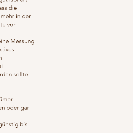
ass die
 mehr in der
kte von
 eine Messung
ktives
n
ei
den sollte.
tümer
en oder gar
günstig bis