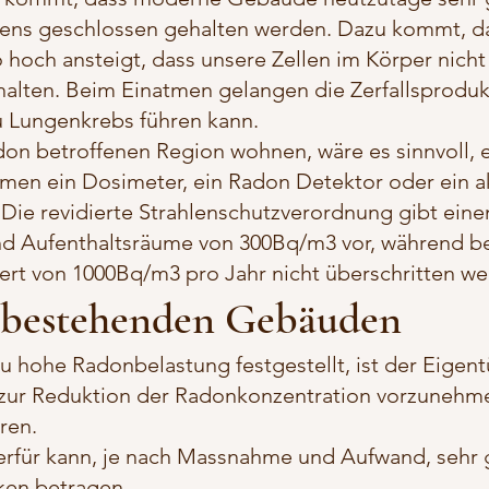
tens geschlossen gehalten werden. Dazu kommt, d
hoch ansteigt, dass unsere Zellen im Körper nicht
 halten. Beim Einatmen gelangen die Zerfallsprodu
u Lungenkrebs führen kann.
adon betroffenen Region wohnen, wäre es sinnvoll,
en ein Dosimeter, ein Radon Detektor oder ein a
Die revidierte Strahlenschutzverordnung gibt eine
nd Aufenthaltsräume von 300Bq/m3 vor, während b
ert von 1000Bq/m3 pro Jahr nicht überschritten wer
 bestehenden Gebäuden
u hohe Radonbelastung festgestellt, ist der Eigen
 zur Reduktion der Radonkonzentration vorzunehm
ren.
ierfür kann, je nach Massnahme und Aufwand, sehr 
ken betragen.