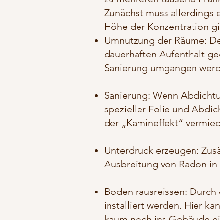
Zunächst muss allerdings 
Höhe der Konzentration gi
Umnutzung der Räume: Der 
dauerhaften Aufenthalt gee
Sanierung umgangen werd
Sanierung: Wenn Abdichtu
spezieller Folie und Abdic
der „Kamineffekt“ vermied
Unterdruck erzeugen: Zusätz
Ausbreitung von Radon in
Boden rausreissen: Durch
installiert werden. Hier 
kaum noch ins Gebäude ei