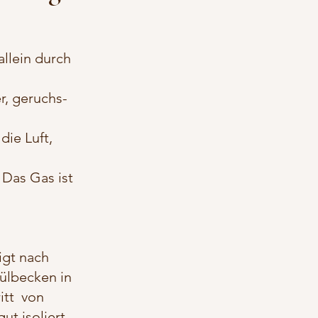
allein durch
r, geruchs-
die Luft,
Das Gas ist
igt nach
ülbecken in
itt von
t isoliert