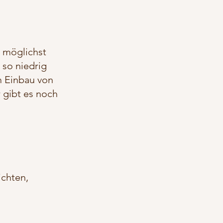
s möglichst
 so niedrig
m Einbau von
 gibt es noch
ichten,